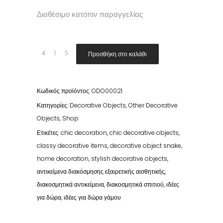
Διαθέσιμο κατόπιν παραγγελίας
Quantity
Προσθήκη στο καλάθι
Κωδικός προϊόντος:
ODO00021
Κατηγορίες:
Decorative Objects
,
Other Decorative
Objects
,
Shop
Ετικέτες:
chic decoration
,
chic decorative objects
,
classy decorative items
,
decorative object snake
,
home decoration
,
stylish decorative objects
,
αντικείμενα διακόσμησης εξαιρετικής αισθητικής
,
διακοσμητικά αντικείμενα
,
διακοσμητικά σπιτιού
,
ιδέες
για δώρα
,
ιδέες για δώρα γάμου