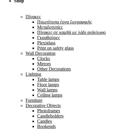
Shop
Πίνακες
Πρωτότυπα έργα ζωγραφικής
Μεταξοτυπίες
Πίνακες σε καμβά με λάδι ανάγλυφο
Γκραβούρες
Plexiglass
Print on safety glass
Wall Decoration
Clocks
Mirrors
Other Decorations
Lighting
Table lamps
Floor lamps
Wall lamps
Ceiling lamps
Furniture
Decorative Objects
Photoframes
Candleholders
Candles
Bookends