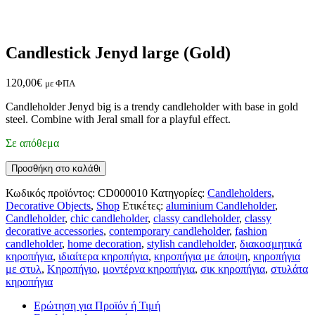
Candlestick Jenyd large (Gold)
120,00
€
με ΦΠΑ
Candleholder Jenyd big is a trendy candleholder with base in gold
steel. Combine with Jeral small for a playful effect.
Σε απόθεμα
Προσθήκη στο καλάθι
Κωδικός προϊόντος:
CD000010
Κατηγορίες:
Candleholders
,
Decorative Objects
,
Shop
Ετικέτες:
aluminium Candleholder
,
Candleholder
,
chic candleholder
,
classy candleholder
,
classy
decorative accessories
,
contemporary candleholder
,
fashion
candleholder
,
home decoration
,
stylish candleholder
,
διακοσμητικά
κηροπήγια
,
ιδιαίτερα κηροπήγια
,
κηροπήγια με άποψη
,
κηροπήγια
με στυλ
,
Κηροπήγιο
,
μοντέρνα κηροπήγια
,
σικ κηροπήγια
,
στυλάτα
κηροπήγια
Ερώτηση για Προϊόν ή Τιμή