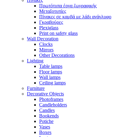
Πίνακες
Πρωτότυπα έργα ζωγραφικής
Μεταξοτυπίες
Πίνακες σε καμβά με λάδι ανάγλυφο
Γκραβούρες
Plexiglass
Print on safety glass
Wall Decoration
Clocks
Mirrors
Other Decorations
Lighting
Table lamps
Floor lamps
Wall lamps
Ceiling lamps
Furniture
Decorative Objects
Photoframes
Candleholders
Candles
Bookends
Potiche
Vases
Boxes