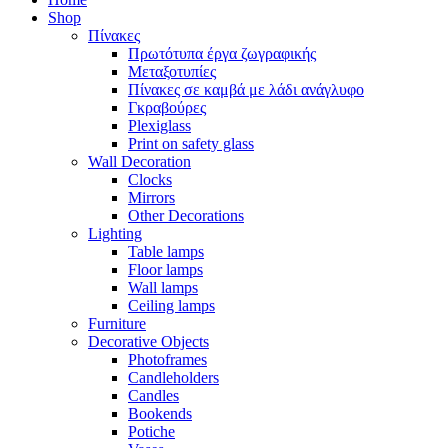
Shop
Πίνακες
Πρωτότυπα έργα ζωγραφικής
Μεταξοτυπίες
Πίνακες σε καμβά με λάδι ανάγλυφο
Γκραβούρες
Plexiglass
Print on safety glass
Wall Decoration
Clocks
Mirrors
Other Decorations
Lighting
Table lamps
Floor lamps
Wall lamps
Ceiling lamps
Furniture
Decorative Objects
Photoframes
Candleholders
Candles
Bookends
Potiche